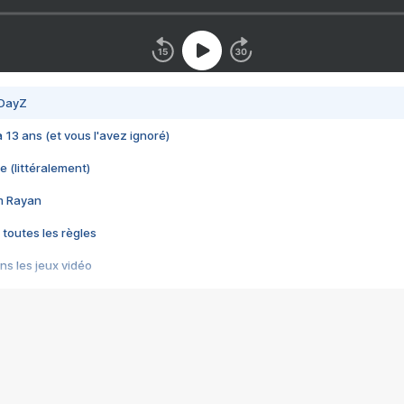
 DayZ
 a 13 ans (et vous l'avez ignoré)
e (littéralement)
im Rayan
 toutes les règles
s les jeux vidéo
us choquant de Rockstar ? - Le scandale BULLY
e plus moche de Steam
du RÊVE tourne au CAUCHEMAR
pendant 8 heures