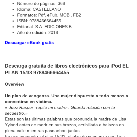
Número de páginas: 368
Idioma: CASTELLANO
Formatos: Pdf, ePub, MOBI, FB2
ISBN: 9788466664455
Editorial: S.A. EDICIONES B
Año de edición: 2018
Descargar eBook gratis
Descarga gratuita de libros electrónicos para iPod EL
PLAN 15/33 9788466664455
Overview
Un plan de venganza. Una mujer dispuesta a todo menos a
convertirse en víctima.
«
-Juez Rasper -repite mi madre-. Guarda relación con tu
secuestro.
»
Estas son las últimas palabras que pronuncia la madre de Lisa
Yyland antes de morir en sus brazos, acribillada a balazos en
plena calle mientras paseaeban juntas.
En ese momento, el plan 15/33, el plan de venganza que Lisa