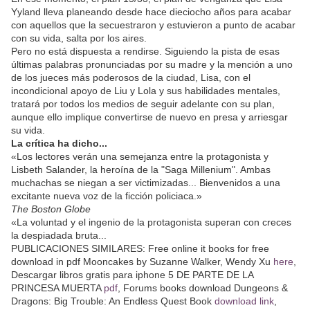
Yyland lleva planeando desde hace dieciocho años para acabar
con aquellos que la secuestraron y estuvieron a punto de acabar
con su vida, salta por los aires.
Pero no está dispuesta a rendirse. Siguiendo la pista de esas
últimas palabras pronunciadas por su madre y la mención a uno
de los jueces más poderosos de la ciudad, Lisa, con el
incondicional apoyo de Liu y Lola y sus habilidades mentales,
tratará por todos los medios de seguir adelante con su plan,
aunque ello implique convertirse de nuevo en presa y arriesgar
su vida.
La crítica ha dicho...
«Los lectores verán una semejanza entre la protagonista y
Lisbeth Salander, la heroína de la "Saga Millenium". Ambas
muchachas se niegan a ser victimizadas... Bienvenidos a una
excitante nueva voz de la ficción policiaca.»
The Boston Globe
«La voluntad y el ingenio de la protagonista superan con creces
la despiadada bruta...
PUBLICACIONES SIMILARES: Free online it books for free
download in pdf Mooncakes by Suzanne Walker, Wendy Xu
here
,
Descargar libros gratis para iphone 5 DE PARTE DE LA
PRINCESA MUERTA
pdf
, Forums books download Dungeons &
Dragons: Big Trouble: An Endless Quest Book
download link
,