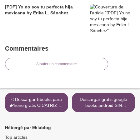
[PDF] Yo no soy tu perfecta hija
mexicana by Erika L. Sánchez
Commentaires
Ajouter un commentaire
< Descargar Ebooks para
Descargar gratis google
iPhone gratis CICATRIZ de
books android SIN
JUAN GOMEZ-JURADO
CORAZON 9788417036553
RTF iBook FB2
de MARISSA MEYER >
9788490704059 en español
Hébergé par Eklablog
Top articles