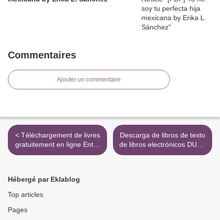
Commentaires
Ajouter un commentaire
< Téléchargement de livres
Descarga de libros de texto
gratuitement en ligne Entre
de libros electrónicos DUNE
deux mers, voyage au bout
(SAGA DUNE 1) de FRANK
de soi par Axel Kahn CHM
HERBERT 9788497596824
MOBI
>
Hébergé par Eklablog
Top articles
Pages