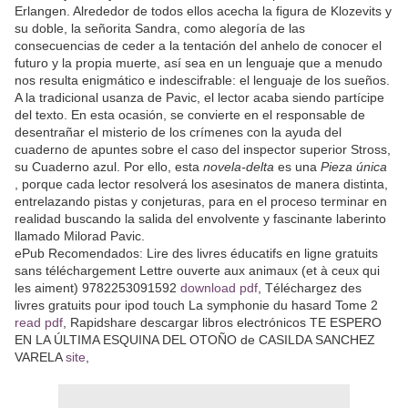
Erlangen. Alrededor de todos ellos acecha la figura de Klozevits y
su doble, la señorita Sandra, como alegoría de las
consecuencias de ceder a la tentación del anhelo de conocer el
futuro y la propia muerte, así sea en un lenguaje que a menudo
nos resulta enigmático e indescifrable: el lenguaje de los sueños.
A la tradicional usanza de Pavic, el lector acaba siendo partícipe
del texto. En esta ocasión, se convierte en el responsable de
desentrañar el misterio de los crímenes con la ayuda del
cuaderno de apuntes sobre el caso del inspector superior Stross,
su Cuaderno azul. Por ello, esta
novela-delta
es una
Pieza única
, porque cada lector resolverá los asesinatos de manera distinta,
entrelazando pistas y conjeturas, para en el proceso terminar en
realidad buscando la salida del envolvente y fascinante laberinto
llamado Milorad Pavic.
ePub Recomendados: Lire des livres éducatifs en ligne gratuits
sans téléchargement Lettre ouverte aux animaux (et à ceux qui
les aiment) 9782253091592
download pdf
, Téléchargez des
livres gratuits pour ipod touch La symphonie du hasard Tome 2
read pdf
, Rapidshare descargar libros electrónicos TE ESPERO
EN LA ÚLTIMA ESQUINA DEL OTOÑO de CASILDA SANCHEZ
VARELA
site
,