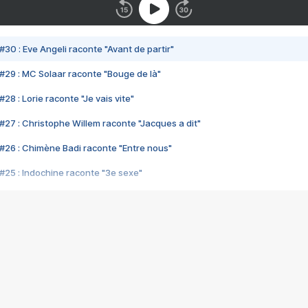
#30 : Eve Angeli raconte "Avant de partir"
#29 : MC Solaar raconte "Bouge de là"
28 : Lorie raconte "Je vais vite"
#27 : Christophe Willem raconte "Jacques a dit"
#26 : Chimène Badi raconte "Entre nous"
#25 : Indochine raconte "3e sexe"
#24 : Zaho raconte "C'est chelou"
#23 : Patrick Bruel raconte "Au café des délices"
#22 : Kyo raconte "Le chemin"
#21 : Nolwenn Leroy raconte "Cassé"
#20 : Patrick Hernandez raconte "Born to be alive"