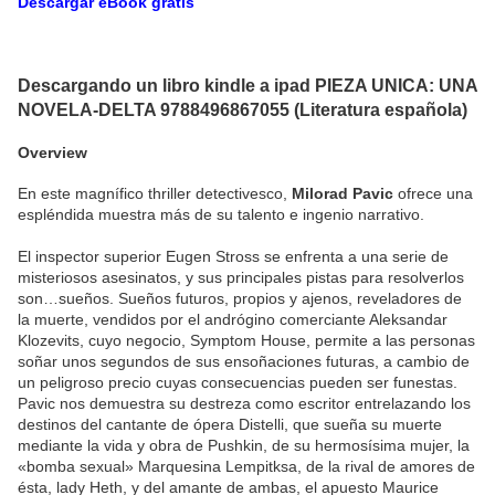
Descargar eBook gratis
Descargando un libro kindle a ipad PIEZA UNICA: UNA
NOVELA-DELTA 9788496867055 (Literatura española)
Overview
En este magnífico thriller detectivesco,
Milorad Pavic
ofrece una
espléndida muestra más de su talento e ingenio narrativo.
El inspector superior Eugen Stross se enfrenta a una serie de
misteriosos asesinatos, y sus principales pistas para resolverlos
son…sueños. Sueños futuros, propios y ajenos, reveladores de
la muerte, vendidos por el andrógino comerciante Aleksandar
Klozevits, cuyo negocio, Symptom House, permite a las personas
soñar unos segundos de sus ensoñaciones futuras, a cambio de
un peligroso precio cuyas consecuencias pueden ser funestas.
Pavic nos demuestra su destreza como escritor entrelazando los
destinos del cantante de ópera Distelli, que sueña su muerte
mediante la vida y obra de Pushkin, de su hermosísima mujer, la
«bomba sexual» Marquesina Lempitksa, de la rival de amores de
ésta, lady Heth, y del amante de ambas, el apuesto Maurice