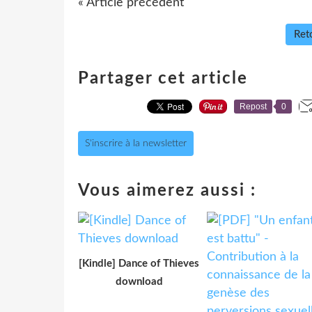
« Article précédent
Reto
Partager cet article
Repost
0
S'inscrire à la newsletter
Vous aimerez aussi :
[Kindle] Dance of Thieves
download