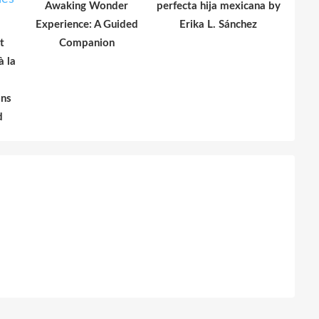
Awaking Wonder
perfecta hija mexicana by
Experience: A Guided
Erika L. Sánchez
t
Companion
à la
ons
d