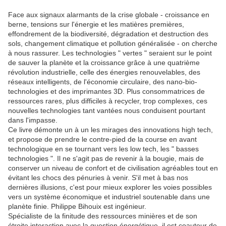
Face aux signaux alarmants de la crise globale - croissance en
berne, tensions sur l'énergie et les matières premières,
effondrement de la biodiversité, dégradation et destruction des
sols, changement climatique et pollution généralisée - on cherche
à nous rassurer. Les technologies " vertes " seraient sur le point
de sauver la planète et la croissance grâce à une quatrième
révolution industrielle, celle des énergies renouvelables, des
réseaux intelligents, de l'économie circulaire, des nano-bio-
technologies et des imprimantes 3D. Plus consommatrices de
ressources rares, plus difficiles à recycler, trop complexes, ces
nouvelles technologies tant vantées nous conduisent pourtant
dans l'impasse.
Ce livre démonte un à un les mirages des innovations high tech,
et propose de prendre le contre-pied de la course en avant
technologique en se tournant vers les low tech, les " basses
technologies ". Il ne s'agit pas de revenir à la bougie, mais de
conserver un niveau de confort et de civilisation agréables tout en
évitant les chocs des pénuries à venir. S'il met à bas nos
dernières illusions, c'est pour mieux explorer les voies possibles
vers un système économique et industriel soutenable dans une
planète finie. Philippe Bihouix est ingénieur.
Spécialiste de la finitude des ressources minières et de son
étroite interaction avec la question énergétique, il est coauteur de