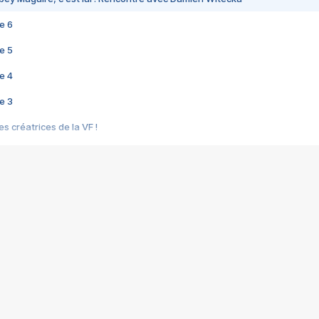
e 6
e 5
e 4
e 3
s créatrices de la VF !
e 2
e 1
e Mektoub My Love arrive enfin ! Rencontre avec Shaïn Boumedine et Sal
i : après Toni en famille
elle réalise le bouleversant Dites lui que je l'aime
ais ! Rencontre autour de Vie privée de Rebecca Zlotowski
 de Marguerite, Grave... Rencontre avec Ella Rumpf