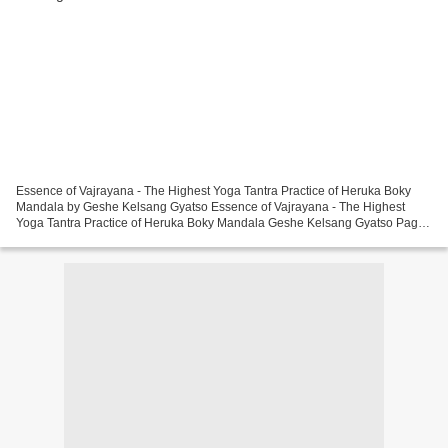
Essence of Vajrayana - The Highest Yoga Tantra Practice of Heruka Boky
Mandala by Geshe Kelsang Gyatso Essence of Vajrayana - The Highest
Yoga Tantra Practice of Heruka Boky Mandala Geshe Kelsang Gyatso Page:
530 Format: pdf, ePub, mobi, fb2 ISBN: 9780948006487...