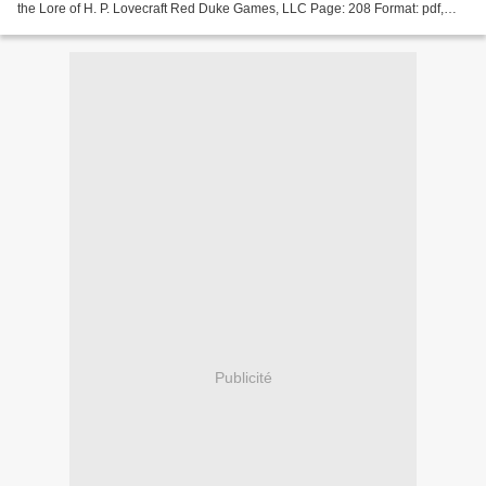
the Lore of H. P. Lovecraft Red Duke Games, LLC Page: 208 Format: pdf,
ePub, mobi, fb2 ISBN: 9781682684382 Publisher:...
Publicité