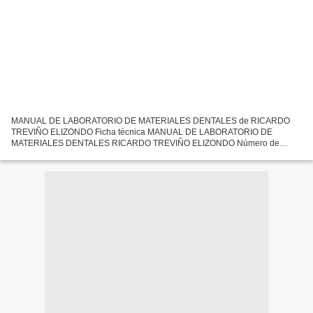
MANUAL DE LABORATORIO DE MATERIALES DENTALES de RICARDO
TREVIÑO ELIZONDO Ficha técnica MANUAL DE LABORATORIO DE
MATERIALES DENTALES RICARDO TREVIÑO ELIZONDO Número de
páginas: 155 Idioma: CASTELLANO Formatos: Pdf, ePub, MOBI, FB2 ISBN:
9786074485462 Editorial:...