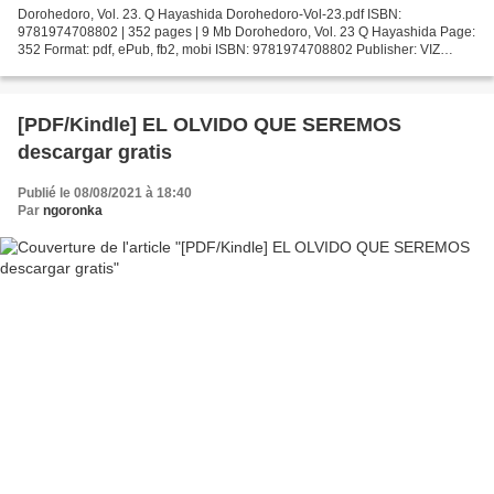
Dorohedoro, Vol. 23. Q Hayashida Dorohedoro-Vol-23.pdf ISBN:
9781974708802 | 352 pages | 9 Mb Dorohedoro, Vol. 23 Q Hayashida Page:
352 Format: pdf, ePub, fb2, mobi ISBN: 9781974708802 Publisher: VIZ
Media LLC Download Dorohedoro, Vol. 23 Free txt ebooks...
[PDF/Kindle] EL OLVIDO QUE SEREMOS
descargar gratis
Publié le 08/08/2021 à 18:40
Par
ngoronka