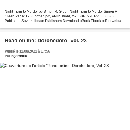
Night Train to Murder by Simon R. Green Night Train to Murder Simon R.
Green Page: 176 Format: pdf, ePub, mobi, fb2 ISBN: 9781448303625
Publisher: Severn House Publishers Download eBook Ebook pdf download
free ebook download Night Train to Murder PDF...
Read online: Dorohedoro, Vol. 23
Publié le 11/08/2021 à 17:56
Par
ngoronka