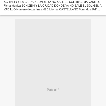
SCHIZEIN Y LA CIUDAD DONDE YA NO SALE EL SOL de GEMA VADILLO
Ficha técnica SCHIZEIN Y LA CIUDAD DONDE YA NO SALE EL SOL GEMA
VADILLO Número de páginas: 480 Idioma: CASTELLANO Formatos: Pdf,
ePub, MOBI, FB2 ISBN: 9788408214830 Editorial: PLANETA Año de...
Publicité