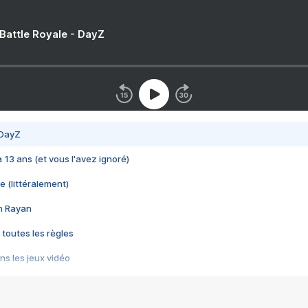
 Battle Royale - DayZ
 DayZ
 a 13 ans (et vous l'avez ignoré)
e (littéralement)
im Rayan
 toutes les règles
s les jeux vidéo
us choquant de Rockstar ? - Le scandale BULLY
e plus moche de Steam