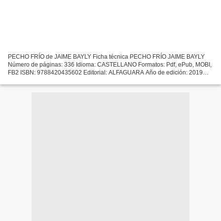
PECHO FRÍO de JAIME BAYLY Ficha técnica PECHO FRÍO JAIME BAYLY
Número de páginas: 336 Idioma: CASTELLANO Formatos: Pdf, ePub, MOBI,
FB2 ISBN: 9788420435602 Editorial: ALFAGUARA Año de edición: 2019
Descargar eBook gratis Mobi descarga libros PECHO FRÍO...