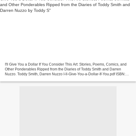
I'll Give You a Dollar If You Consider This Art: Stories, Poems, Comics, and
Other Ponderables Ripped from the Diaries of Toddy Smith and Darren
Nuzzo. Toddy Smith, Darren Nuzzo I-ll-Give-You-a-Dollar-If-You.pdf ISBN:
9781931290661 | 240 pages | 6 Mb...