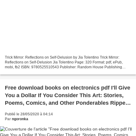
Trick Mirror: Reflections on Self-Delusion by Jia Tolentino Trick Mirror:
Reflections on Self-Delusion Jia Tolentino Page: 320 Format: pdf, ePub,
mobi, fb2 ISBN: 9780525510543 Publisher: Random House Publishing
Group Download Trick Mirror: Reflections...
Free download books on electronics pdf I'll Give
You a Dollar If You Consider This Art: Stories,
Poems, Comics, and Other Ponderables Ripped
from the Diaries of Toddy Smith and Darren
Publié le 28/05/2020 à 04:14
Nuzzo by Toddy S
Par
ngoronka