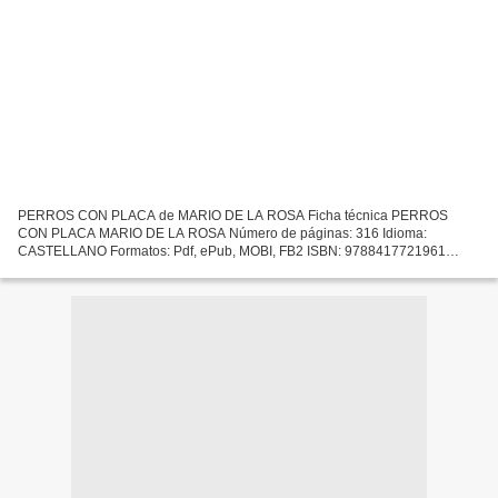
PERROS CON PLACA de MARIO DE LA ROSA Ficha técnica PERROS
CON PLACA MARIO DE LA ROSA Número de páginas: 316 Idioma:
CASTELLANO Formatos: Pdf, ePub, MOBI, FB2 ISBN: 9788417721961
Editorial: LIBROS INDIE Año de edición: 2019 Descargar eBook gratis
Libros...