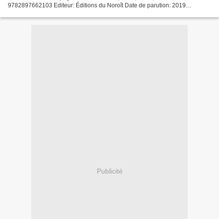
9782897662103 Editeur: Éditions du Noroît Date de parution: 2019
Télécharger eBook gratuit Téléchargez le livre joomla...
Publicité