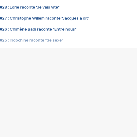
28 : Lorie raconte "Je vais vite"
#27 : Christophe Willem raconte "Jacques a dit"
#26 : Chimène Badi raconte "Entre nous"
#25 : Indochine raconte "3e sexe"
#24 : Zaho raconte "C'est chelou"
#23 : Patrick Bruel raconte "Au café des délices"
#22 : Kyo raconte "Le chemin"
#21 : Nolwenn Leroy raconte "Cassé"
#20 : Patrick Hernandez raconte "Born to be alive"
#19 : Lorie raconte "Près de moi"
#18 : Michael Jones raconte "A nos actes manqués" (avec Jean-Jacque
#17 : Khaled raconte "Aïcha"