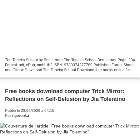
The Topeka School by Ben Lerner The Topeka School Ben Lerner Page: 304
Format: pdf, ePub, mobi, fb2 ISBN: 9780374277789 Publisher: Farrar, Straus
and Giroux Download The Topeka School Download free books online for
ibooks The Topeka School iBook MOBI...
Free books download computer Trick Mirror:
Reflections on Self-Delusion by Jia Tolentino
Publié le 28/05/2020 à 04:15
Par
ngoronka