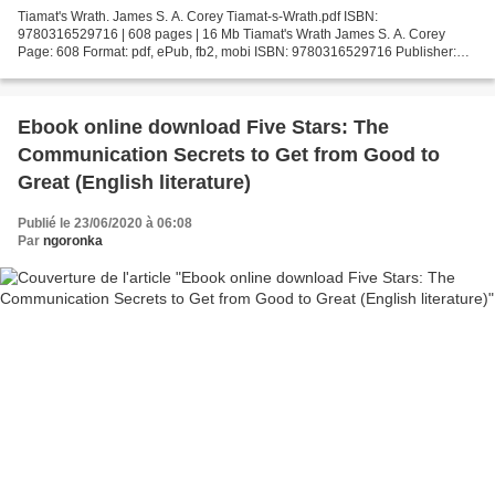
Tiamat's Wrath. James S. A. Corey Tiamat-s-Wrath.pdf ISBN:
9780316529716 | 608 pages | 16 Mb Tiamat's Wrath James S. A. Corey
Page: 608 Format: pdf, ePub, fb2, mobi ISBN: 9780316529716 Publisher:
Orbit Download Tiamat's Wrath Text message book download...
Ebook online download Five Stars: The
Communication Secrets to Get from Good to
Great (English literature)
Publié le 23/06/2020 à 06:08
Par
ngoronka