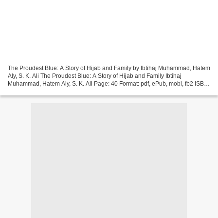
The Proudest Blue: A Story of Hijab and Family by Ibtihaj Muhammad, Hatem
Aly, S. K. Ali The Proudest Blue: A Story of Hijab and Family Ibtihaj
Muhammad, Hatem Aly, S. K. Ali Page: 40 Format: pdf, ePub, mobi, fb2 ISBN:
9780316519007 Publisher: Little,...