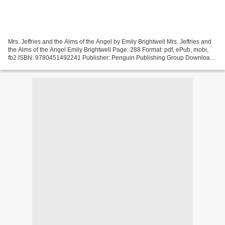
Mrs. Jeffries and the Alms of the Angel by Emily Brightwell Mrs. Jeffries and
the Alms of the Angel Emily Brightwell Page: 288 Format: pdf, ePub, mobi,
fb2 ISBN: 9780451492241 Publisher: Penguin Publishing Group Download
Mrs. Jeffries and the Alms of...