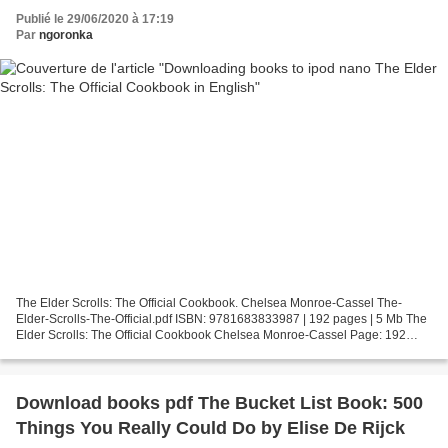
Publié le 29/06/2020 à 17:19
Par
ngoronka
The Elder Scrolls: The Official Cookbook. Chelsea Monroe-Cassel The-
Elder-Scrolls-The-Official.pdf ISBN: 9781683833987 | 192 pages | 5 Mb The
Elder Scrolls: The Official Cookbook Chelsea Monroe-Cassel Page: 192
Format: pdf, ePub, fb2, mobi ISBN: 9781683833987...
Download books pdf The Bucket List Book: 500
Things You Really Could Do by Elise De Rijck