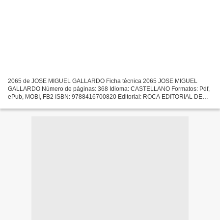
2065 de JOSE MIGUEL GALLARDO Ficha técnica 2065 JOSE MIGUEL
GALLARDO Número de páginas: 368 Idioma: CASTELLANO Formatos: Pdf,
ePub, MOBI, FB2 ISBN: 9788416700820 Editorial: ROCA EDITORIAL DE
LIBROS Año de edición: 2017 Descargar eBook gratis Libros para...