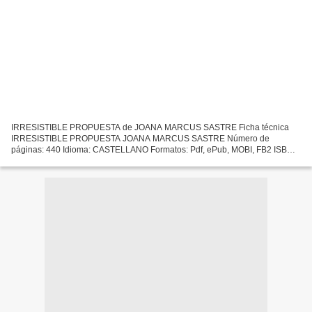
IRRESISTIBLE PROPUESTA de JOANA MARCUS SASTRE Ficha técnica
IRRESISTIBLE PROPUESTA JOANA MARCUS SASTRE Número de
páginas: 440 Idioma: CASTELLANO Formatos: Pdf, ePub, MOBI, FB2 ISBN:
9788416942459 Editorial: NOVA CASA EDITORIAL Año de edición: 2017
Descargar...