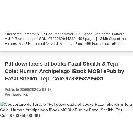
Sins of the Fathers: A J.P. Beaumont Novel. J. A. Jance Sins-of-the-Fathers-
A-J-P-Beaumont.pdf ISBN: 9780062944283 | 496 pages | 13 Mb Sins of the
Fathers: A J.P. Beaumont Novel J. A. Jance Page: 496 Format: pdf, ePub, fb2,
mobi ISBN: 9780062944283 Publisher:...
Pdf downloads of books Fazal Sheikh & Teju
Cole: Human Archipelago iBook MOBI ePub by
Fazal Sheikh, Teju Cole 9783958295681
Publié le 08/06/2020 à 08:13
Par
ngoronka