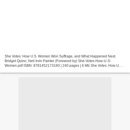
She Votes: How U.S. Women Won Suffrage, and What Happened Next.
Bridget Quinn, Nell Irvin Painter (Foreword by) She-Votes-How-U-S-
Women.pdf ISBN: 9781452173160 | 240 pages | 6 Mb She Votes: How U.S.
Women Won Suffrage, and What Happened Next Bridget Quinn,...