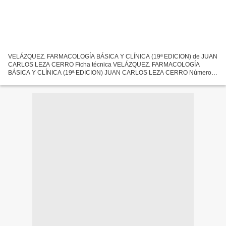
VELÁZQUEZ. FARMACOLOGÍA BÁSICA Y CLÍNICA (19ª EDICION) de JUAN
CARLOS LEZA CERRO Ficha técnica VELÁZQUEZ. FARMACOLOGÍA
BÁSICA Y CLÍNICA (19ª EDICION) JUAN CARLOS LEZA CERRO Número
de páginas: 1282 Idioma: CASTELLANO Formatos: Pdf, ePub, MOBI, FB2
ISBN:...