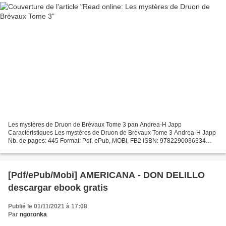
Les mystères de Druon de Brévaux Tome 3 pan Andrea-H Japp
Caractéristiques Les mystères de Druon de Brévaux Tome 3 Andrea-H Japp
Nb. de pages: 445 Format: Pdf, ePub, MOBI, FB2 ISBN: 9782290036334
Editeur: J'ai lu Date de parution: 2012 Télécharger eBook...
[Pdf/ePub/Mobi] AMERICANA - DON DELILLO
descargar ebook gratis
Publié le 01/11/2021 à 17:08
Par
ngoronka