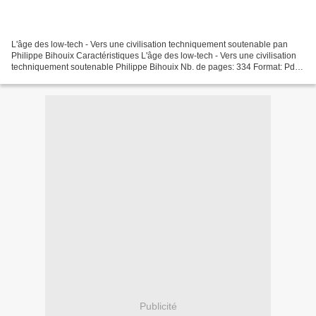
L'âge des low-tech - Vers une civilisation techniquement soutenable pan
Philippe Bihouix Caractéristiques L'âge des low-tech - Vers une civilisation
techniquement soutenable Philippe Bihouix Nb. de pages: 334 Format: Pdf,
ePub, MOBI, FB2 ISBN: 9782021160741...
Publicité