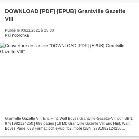
DOWNLOAD [PDF] {EPUB} Grantville Gazette
VIII
Publié le 03/12/2021 à 15:03
Par
ngoronka
Grantville Gazette VIII. Eric Flint, Walt Boyes Grantville-Gazette-VIII.pdf ISBN:
9781982124250 | 688 pages | 18 Mb Grantville Gazette VIII Eric Flint, Walt
Boyes Page: 688 Format: pdf, ePub, fb2, mobi ISBN: 9781982124250
Publisher: Baen Download Grantville...