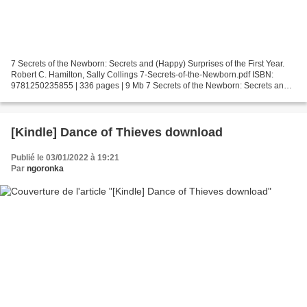
7 Secrets of the Newborn: Secrets and (Happy) Surprises of the First Year.
Robert C. Hamilton, Sally Collings 7-Secrets-of-the-Newborn.pdf ISBN:
9781250235855 | 336 pages | 9 Mb 7 Secrets of the Newborn: Secrets and
(Happy) Surprises of the First Year...
[Kindle] Dance of Thieves download
Publié le 03/01/2022 à 19:21
Par
ngoronka