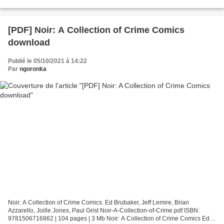
Formatos: Pdf, ePub, MOBI, FB2 ISBN: 9788499980522 Editorial: TEMAS...
[PDF] Noir: A Collection of Crime Comics
download
Publié le 05/10/2021 à 14:22
Par
ngoronka
Noir: A Collection of Crime Comics. Ed Brubaker, Jeff Lemire, Brian
Azzarello, Joille Jones, Paul Grist Noir-A-Collection-of-Crime.pdf ISBN:
9781506716862 | 104 pages | 3 Mb Noir: A Collection of Crime Comics Ed