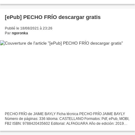
Brubaker, Jeff Lemire, Brian Azzarello,...
[ePub] PECHO FRÍO descargar gratis
Publié le 18/08/2021 à 23:26
Par
ngoronka
PECHO FRÍO de JAIME BAYLY Ficha técnica PECHO FRÍO JAIME BAYLY
Número de páginas: 336 Idioma: CASTELLANO Formatos: Pdf, ePub, MOBI,
FB2 ISBN: 9788420435602 Editorial: ALFAGUARA Año de edición: 2019
Descargar eBook gratis Mobi descarga libros PECHO FRÍO...