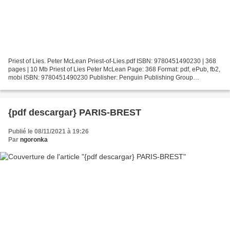
Priest of Lies. Peter McLean Priest-of-Lies.pdf ISBN: 9780451490230 | 368
pages | 10 Mb Priest of Lies Peter McLean Page: 368 Format: pdf, ePub, fb2,
mobi ISBN: 9780451490230 Publisher: Penguin Publishing Group
Download Priest of Lies Online downloadable...
{pdf descargar} PARIS-BREST
Publié le 08/11/2021 à 19:26
Par
ngoronka